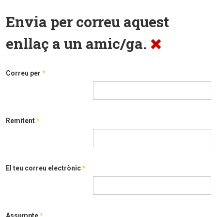
Envia per correu aquest
enllaç a un amic/ga.
Correu per
*
Remitent
*
El teu correu electrònic
*
Assumpte
*