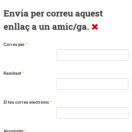
Envia per correu aquest
enllaç a un amic/ga.
Correu per
*
Remitent
*
El teu correu electrònic
*
Assumpte
*