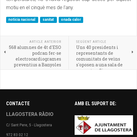
motiu en el cinquè mes de l'any.
notícia nacional
sanitat
onada calor
ARTICLE ANTERIOR
SEGÜENT ARTICLE
568 alumnes de 4t d'ESO
Uns 40 presidents i
podran fer-se
representants de
electrocardiogrames
comunitats de veïns
preventius a Banyoles
s'oposen a una sala de
concerts a Girona
CONTACTE
AMB EL SUPORT DE:
LLAGOSTERA RÀDIO
C/ Sant Pere, 5 - Llagostera
972 83 02 12