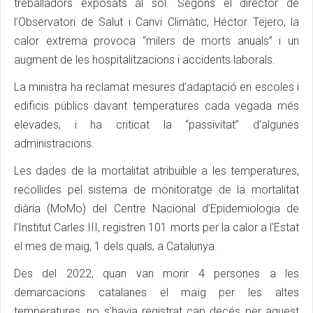
treballadors exposats al sol. Segons el director de
l’Observatori de Salut i Canvi Climàtic, Héctor Tejero, la
calor extrema provoca “milers de morts anuals” i un
augment de les hospitalitzacions i accidents laborals.
La ministra ha reclamat mesures d’adaptació en escoles i
edificis públics davant temperatures cada vegada més
elevades, i ha criticat la “passivitat” d’algunes
administracions.
Les dades de la mortalitat atribuïble a les temperatures,
recollides pel sistema de monitoratge de la mortalitat
diària (MoMo) del Centre Nacional d’Epidemiologia de
l’Institut Carles III, registren 101 morts per la calor a l'Estat
el mes de maig, 1 dels quals, a Catalunya.
Des del 2022, quan van morir 4 persones a les
demarcacions catalanes el maig per les altes
temperatures, no s'havia registrat cap decés per aquest