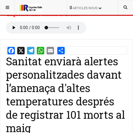
ESTÀS AQUÍ:
INICI
NOTÍCIES
0
ARTICLES NOUS
Llagostera Ràdio emissió en directe:
Sanitat enviarà alertes
Email
Share
personalitzades davant
l’amenaça d'altes
temperatures després
de registrar 101 morts al
maig