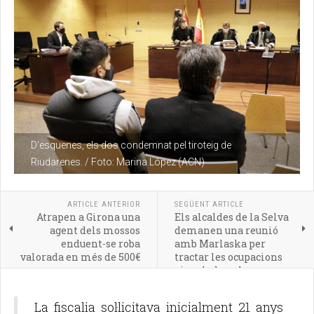
D'esquenes, els dos condemnat pel tiroteig de
Riudarenes. / Foto: Marina López (ACN)
ARTICLE ANTERIOR
SEGÜENT ARTICLE
Atrapen a Girona una
Els alcaldes de la Selva
agent dels mossos
demanen una reunió
enduent-se roba
amb Marlaska per
valorada en més de 500€
tractar les ocupacions
vinculades a la
marihuana
La fiscalia sol·licitava inicialment 21 anys