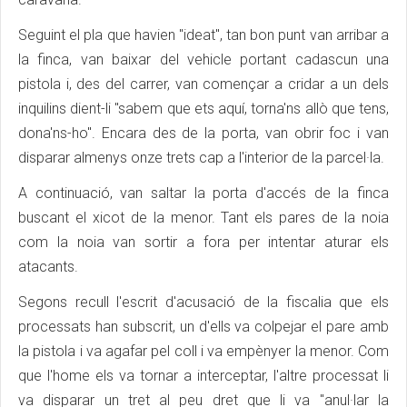
Seguint el pla que havien "ideat", tan bon punt van arribar a
la finca, van baixar del vehicle portant cadascun una
pistola i, des del carrer, van començar a cridar a un dels
inquilins dient-li "sabem que ets aquí, torna'ns allò que tens,
dona'ns-ho". Encara des de la porta, van obrir foc i van
disparar almenys onze trets cap a l'interior de la parcel·la.
A continuació, van saltar la porta d'accés de la finca
buscant el xicot de la menor. Tant els pares de la noia
com la noia van sortir a fora per intentar aturar els
atacants.
Segons recull l'escrit d'acusació de la fiscalia que els
processats han subscrit, un d'ells va colpejar el pare amb
la pistola i va agafar pel coll i va empènyer la menor. Com
que l'home els va tornar a interceptar, l'altre processat li
va disparar un tret al peu dret que li va "anul·lar la