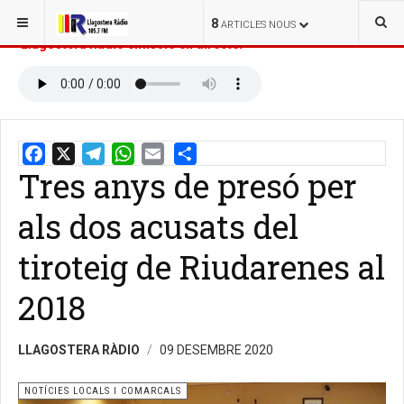
ESTÀS AQUÍ:
INICI
NOTÍCIES
8
ARTICLES NOUS
Llagostera Ràdio emissió en directe:
Tres anys de presó per
Email
Share
als dos acusats del
tiroteig de Riudarenes al
2018
LLAGOSTERA RÀDIO
09 DESEMBRE 2020
NOTÍCIES LOCALS I COMARCALS