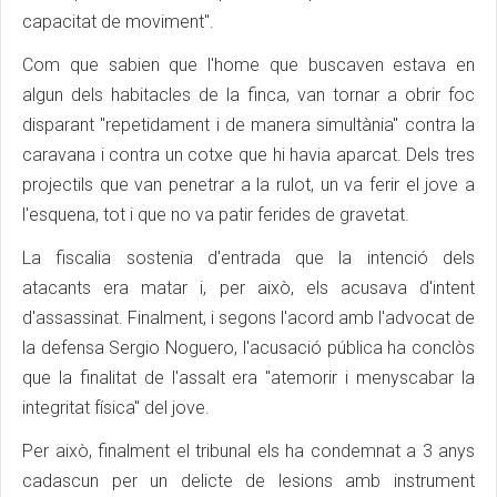
capacitat de moviment".
Com que sabien que l'home que buscaven estava en
algun dels habitacles de la finca, van tornar a obrir foc
disparant "repetidament i de manera simultània" contra la
caravana i contra un cotxe que hi havia aparcat. Dels tres
projectils que van penetrar a la rulot, un va ferir el jove a
l'esquena, tot i que no va patir ferides de gravetat.
La fiscalia sostenia d'entrada que la intenció dels
atacants era matar i, per això, els acusava d'intent
d'assassinat. Finalment, i segons l'acord amb l'advocat de
la defensa Sergio Noguero, l'acusació pública ha conclòs
que la finalitat de l'assalt era "atemorir i menyscabar la
integritat física" del jove.
Per això, finalment el tribunal els ha condemnat a 3 anys
cadascun per un delicte de lesions amb instrument