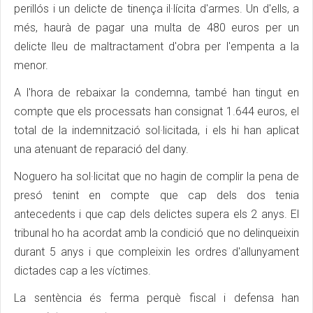
perillós i un delicte de tinença il·lícita d'armes. Un d'ells, a
més, haurà de pagar una multa de 480 euros per un
delicte lleu de maltractament d'obra per l'empenta a la
menor.
A l'hora de rebaixar la condemna, també han tingut en
compte que els processats han consignat 1.644 euros, el
total de la indemnització sol·licitada, i els hi han aplicat
una atenuant de reparació del dany.
Noguero ha sol·licitat que no hagin de complir la pena de
presó tenint en compte que cap dels dos tenia
antecedents i que cap dels delictes supera els 2 anys. El
tribunal ho ha acordat amb la condició que no delinqueixin
durant 5 anys i que compleixin les ordres d'allunyament
dictades cap a les víctimes.
La sentència és ferma perquè fiscal i defensa han