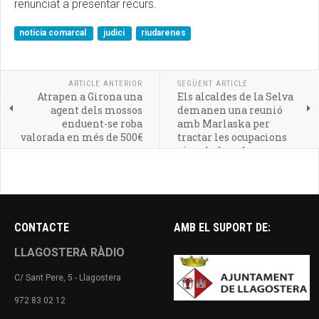
renunciat a presentar recurs.
notícia comarcal
judici
riudarenes
ARTICLE ANTERIOR
SEGÜENT ARTICLE
Atrapen a Girona una
Els alcaldes de la Selva
agent dels mossos
demanen una reunió
enduent-se roba
amb Marlaska per
valorada en més de 500€
tractar les ocupacions
vinculades a la
marihuana
CONTACTE
AMB EL SUPORT DE:
LLAGOSTERA RÀDIO
C/ Sant Pere, 5 - Llagostera
972 83 02 12