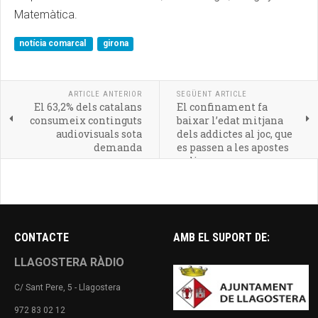
Matemàtica.
notícia comarcal
girona
ARTICLE ANTERIOR
SEGÜENT ARTICLE
El 63,2% dels catalans
El confinament fa
consumeix continguts
baixar l’edat mitjana
audiovisuals sota
dels addictes al joc, que
demanda
es passen a les apostes
online
CONTACTE
AMB EL SUPORT DE:
LLAGOSTERA RÀDIO
C/ Sant Pere, 5 - Llagostera
972 83 02 12