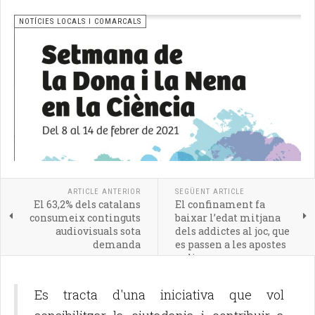
NOTÍCIES LOCALS I COMARCALS
ARTICLE ANTERIOR
SEGÜENT ARTICLE
El 63,2% dels catalans
El confinament fa
consumeix continguts
baixar l’edat mitjana
audiovisuals sota
dels addictes al joc, que
demanda
es passen a les apostes
online
Es tracta d'una iniciativa que vol