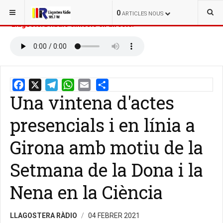
ESTÀS AQUÍ:
INICI
NOTÍCIES
0
ARTICLES NOUS
Llagostera Ràdio emissió en directe:
Una vintena d'actes
Email
Share
presencials i en línia a
Girona amb motiu de la
Setmana de la Dona i la
Nena en la Ciència
LLAGOSTERA RÀDIO
04 FEBRER 2021