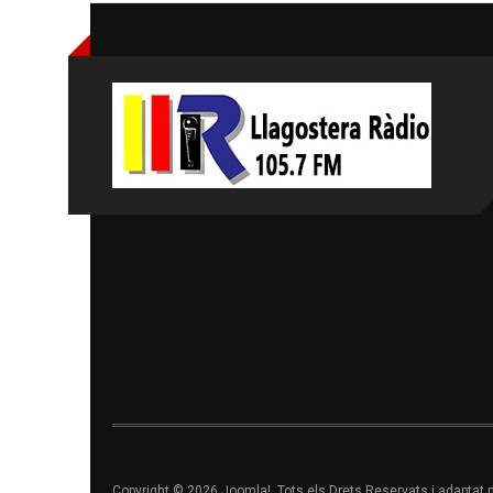
Copyright © 2026 Joomla!. Tots els Drets Reservats i adaptat 