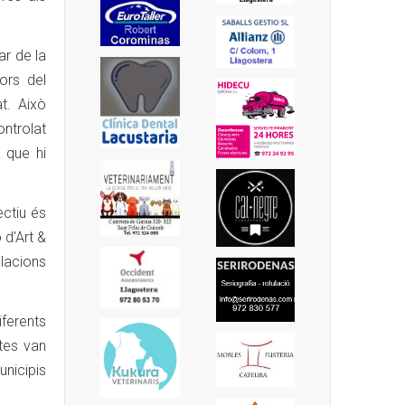
ar de la
ors del
t. Això
ontrolat
 que hi
ectiu és
 d'Art &
·lacions
iferents
stes van
unicipis