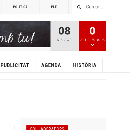
POLÍTICA
PLE
TOP 25
08
0
DIS
,
AGO
ARTICLES NOUS
PUBLICITAT
AGENDA
HISTÒRIA
COL·LABORADORS