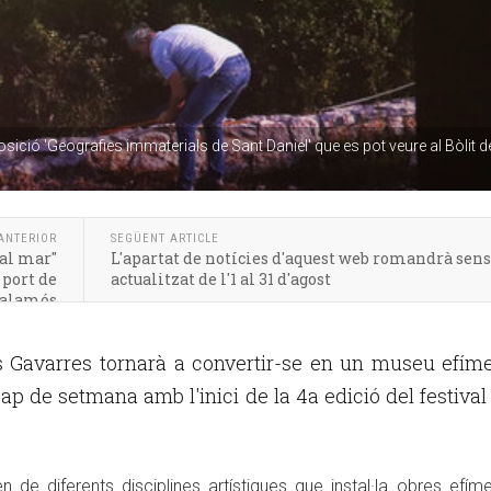
sició 'Geografies immaterials de Sant Daniel' que es pot veure al Bòlit d
ANTERIOR
SEGÜENT ARTICLE
 al mar"
L'apartat de notícies d'aquest web romandrà sen
 port de
actualitzat de l'1 al 31 d'agost
alamós
s Gavarres tornarà a convertir-se en un museu efím
cap de setmana amb l'inici de la 4a edició del festival
 de diferents disciplines artístiques que instal·la obres efím