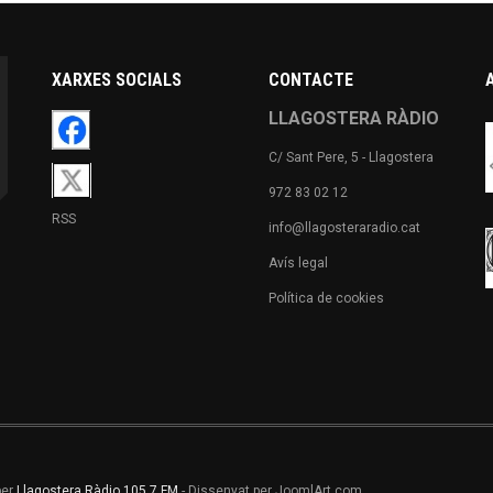
XARXES SOCIALS
CONTACTE
LLAGOSTERA RÀDIO
C/ Sant Pere, 5 - Llagostera
972 83 02 12
RSS
info@llagosteraradio.cat
Avís legal
Política de cookies
per
Llagostera Ràdio 105.7 FM
- Dissenyat per JoomlArt.com.