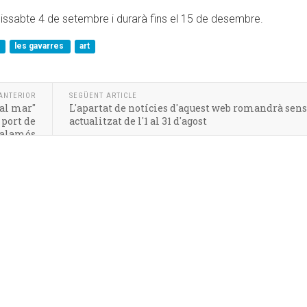
 dissabte 4 de setembre i durarà fins el 15 de desembre.
a
les gavarres
art
ANTERIOR
SEGÜENT ARTICLE
 al mar"
L'apartat de notícies d'aquest web romandrà sen
 port de
actualitzat de l'1 al 31 d'agost
alamós