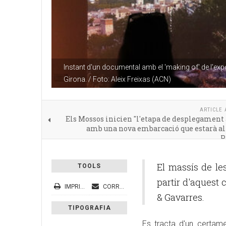
Instant d'un documental amb el 'making of' de l'expo
Girona. / Foto: Aleix Freixas (ACN)
ARTICLE 
Els Mossos inicien "l'etapa de desplegament
amb una nova embarcació que estarà al
P
El massís de le
TOOLS
partir d'aquest 
IMPRIMEIX
CORREU ELECTRÒNIC
& Gavarres.
TIPOGRAFIA
Es tracta d'un certamen