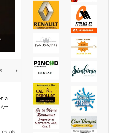
e
se
er a
 Art
eres als