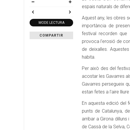
espais naturals de dife
Aquest any, les obres s
MODE LECTURA
importància de preserv
festival recorden que
COMPARTIR
provoca l'erosió de cor
de deixalles. Aqueste
habita.
Per això des del festiv
acostar les Gavarres als
Gavarres persegueix que
estan fetes a l'aire lliur
En aquesta edició del f
punts de Catalunya, del
arribar a Girona dilluns
de Cassà de la Selva, Ce