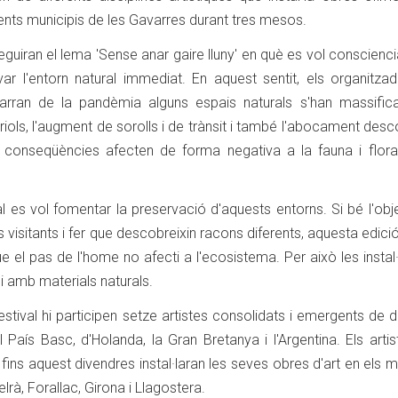
rents municipis de les Gavarres durant tres mesos.
eguiran el lema 'Sense anar gaire lluny' en què es vol conscienci
ar l'entorn natural immediat. En aquest sentit, els organitzad
 arran de la pandèmia alguns espais naturals s'han massifica
riols, l'augment de sorolls i de trànsit i també l'abocament desc
s conseqüències afecten de forma negativa a la fauna i flora
al es vol fomentar la preservació d'aquests entorns. Si bé l'obj
 visitants i fer que descobreixin racons diferents, aquesta edició
 el pas de l'home no afecti a l'ecosistema. Per això les instal
e i amb materials naturals.
estival hi participen setze artistes consolidats i emergents de d
 País Basc, d'Holanda, la Gran Bretanya i l'Argentina. Els arti
 i fins aquest divendres instal·laran les seves obres d'art en els m
lrà, Forallac, Girona i Llagostera.