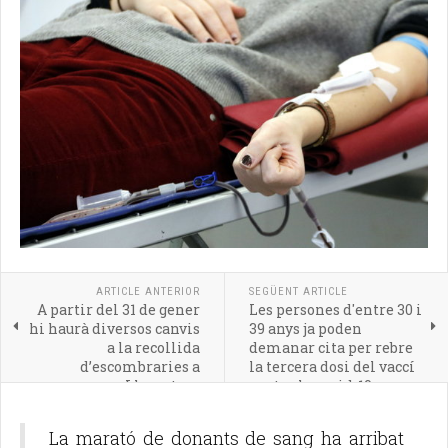
ARTICLE ANTERIOR
SEGÜENT ARTICLE
A partir del 31 de gener
Les persones d'entre 30 i
hi haurà diversos canvis
39 anys ja poden
a la recollida
demanar cita per rebre
d’escombraries a
la tercera dosi del vaccí
Llagostera
contra la covid-19
La marató de donants de sang ha arribat