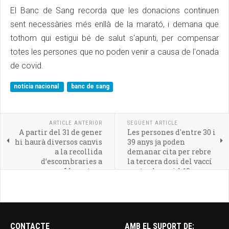
El Banc de Sang recorda que les donacions continuen
sent necessàries més enllà de la marató, i demana que
tothom qui estigui bé de salut s'apunti, per compensar
totes les persones que no poden venir a causa de l'onada
de covid.
notícia nacional
banc de sang
ARTICLE ANTERIOR
SEGÜENT ARTICLE
A partir del 31 de gener
Les persones d'entre 30 i
hi haurà diversos canvis
39 anys ja poden
a la recollida
demanar cita per rebre
d’escombraries a
la tercera dosi del vaccí
Llagostera
contra la covid-19
CONTACTE
AMB EL SUPORT DE: