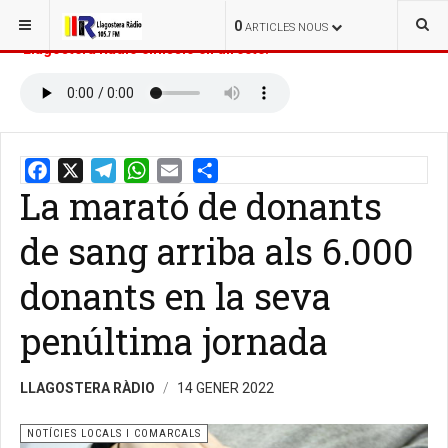
ESTÀS AQUÍ:
INICI
NOTÍCIES
0
ARTICLES NOUS
Llagostera Ràdio emissió en directe:
La marató de donants
Email
Share
de sang arriba als 6.000
donants en la seva
penúltima jornada
LLAGOSTERA RÀDIO
14 GENER 2022
NOTÍCIES LOCALS I COMARCALS