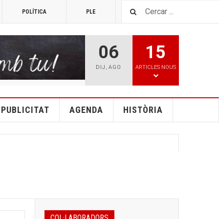
POLÍTICA
PLE
TOP 25
06
15
DIJ
,
AGO
ARTICLES NOUS
PUBLICITAT
AGENDA
HISTÒRIA
COL·LABORADORS