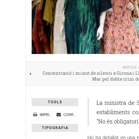
ARTICLE 
Concentració i minut de silenci a Girona i L
Mar pel doble crim d
La ministra de S
TOOLS
establiments co
IMPRIMEIX
CORREU ELECTRÒNIC
"No és obligatori
TIPOGRAFIA
Ho ha detallat en una e