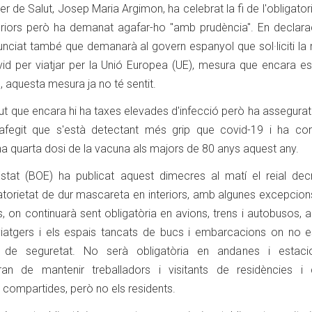
ler de Salut, Josep Maria Argimon, ha celebrat la fi de l'obligator
eriors però ha demanat agafar-ho "amb prudència". En declara
nciat també que demanarà al govern espanyol que sol·liciti la 
covid per viatjar per la Unió Europea (UE), mesura que encara 
 aquesta mesura ja no té sentit.
ut que encara hi ha taxes elevades d'infecció però ha assegura
fegit que s'està detectant més grip que covid-19 i ha con
a quarta dosi de la vacuna als majors de 80 anys aquest any.
 l'Estat (BOE) ha publicat aquest dimecres al matí el reial de
ligatorietat de dur mascareta en interiors, amb algunes excepcion
s, on continuarà sent obligatòria en avions, trens i autobusos, 
viatgers i els espais tancats de bucs i embarcacions on no e
a de seguretat. No serà obligatòria en andanes i estac
ran de mantenir treballadors i visitants de residències i 
 compartides, però no els residents.