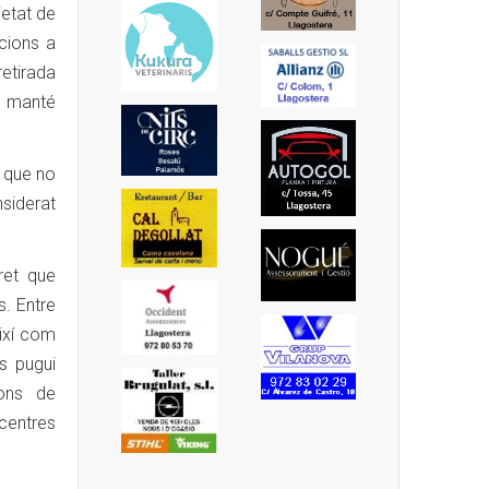
ietat de
cions a
retirada
es manté
t que no
siderat
cret que
s. Entre
així com
s pugui
ions de
centres