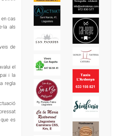
, en cas
-la als
rveis de
valui el
pai i la
a regla
actuació
pressat
 que es