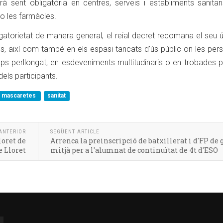
arà sent obligatòria en centres, serveis i establiments sanita
 o les farmàcies.
bligatorietat de manera general, el reial decret recomana el seu 
s, així com també en els espasi tancats d'ús públic on les per
s perllongat, en esdeveniments multitudinaris o en trobades p
dels participants.
mascaretes
sanitat
ANTERIOR
SEGÜENT ARTICLE
loret de
Arrenca la preinscripció de batxillerat i d'FP de 
e Lloret
mitjà per a l'alumnat de continuïtat de 4t d'ESO