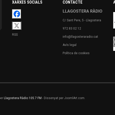
XARXES SOCIALS
CONTACTE
LLAGOSTERA RÀDIO
C/ Sant Pere, 5 - Llagostera
972 83 02 12
RSS
info@llagosteraradio.cat
Avís legal
Política de cookies
per
Llagostera Ràdio 105.7 FM
- Dissenyat per JoomlArt.com.