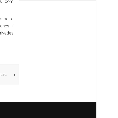
ris, com
ús per a
sones hi
rivades
grau