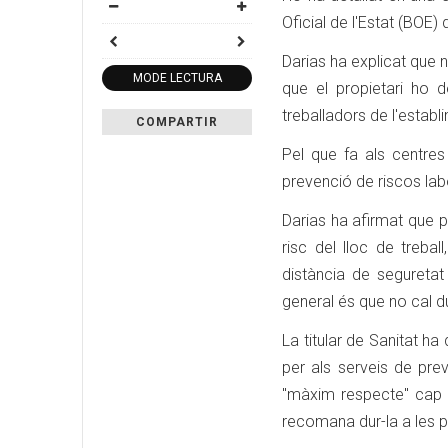
Oficial de l'Estat (BOE)
Darias ha explicat que 
MODE LECTURA
que el propietari ho 
treballadors de l'establ
COMPARTIR
Pel que fa als centres 
prevenció de riscos labo
Darias ha afirmat que p
risc del lloc de trebal
distància de seguretat
general és que no cal dur
La titular de Sanitat ha
per als serveis de pre
"màxim respecte" cap a
recomana dur-la a les p