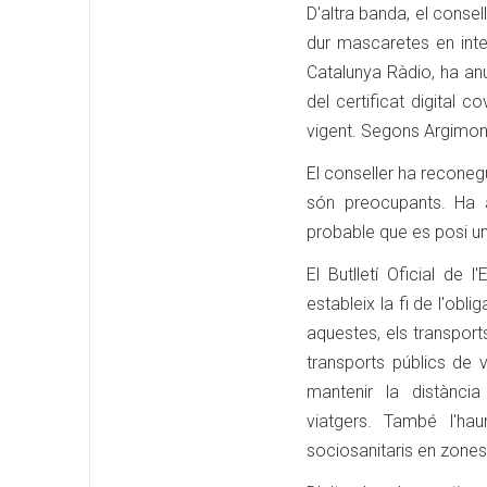
D'altra banda, el consel
dur mascaretes en int
Catalunya Ràdio, ha anu
del certificat digital 
vigent. Segons Argimon,
El conseller ha reconeg
són preocupants. Ha a
probable que es posi un
El Butlletí Oficial de
estableix la fi de l'ob
aquestes, els transport
transports públics de 
mantenir la distànci
viatgers. També l'hau
sociosanitaris en zones