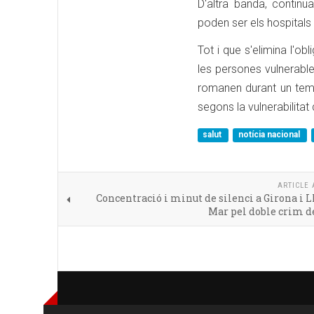
D'altra banda, continu
poden ser els hospitals
Tot i que s'elimina l'o
les persones vulnerable
romanen durant un temp
segons la vulnerabilitat 
salut
notícia nacional
ARTICLE 
Concentració i minut de silenci a Girona i L
Mar pel doble crim d