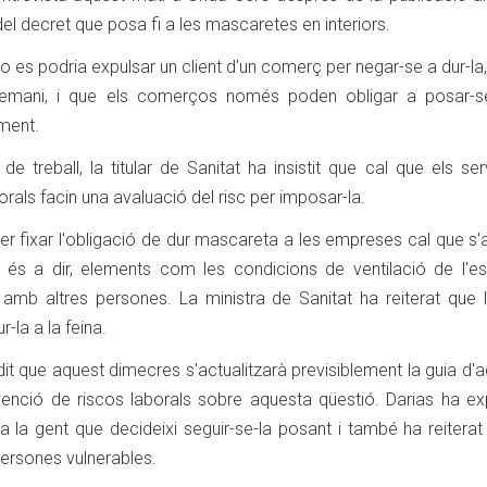
 del decret que posa fi a les mascaretes en interiors.
no es podria expulsar un client d'un comerç per negar-se a dur-la
demani, i que els comerços només poden obligar a posar-se
iment.
de treball, la titular de Sanitat ha insistit que cal que els se
rals facin una avaluació del risc per imposar-la.
er fixar l'obligació de dur mascareta a les empreses cal que s'a
l, és a dir, elements com les condicions de ventilació de l'es
 amb altres persones. La ministra de Sanitat ha reiterat que l
-la a la feina.
 dit que aquest dimecres s'actualitzarà previsiblement la guia d'
venció de riscos laborals sobre aquesta qüestió. Darias ha ex
 la gent que decideixi seguir-se-la posant i també ha reiterat
ersones vulnerables.