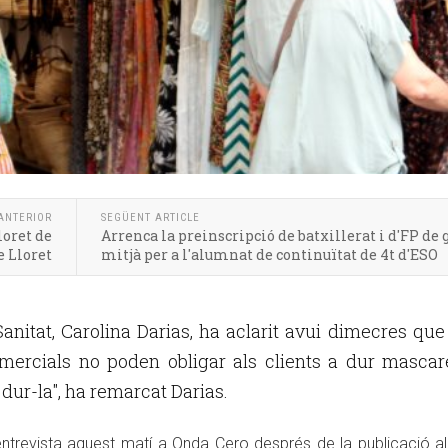
ANTERIOR
SEGÜENT ARTICLE
loret de
Arrenca la preinscripció de batxillerat i d'FP de 
e Lloret
mitjà per a l'alumnat de continuïtat de 4t d'ESO
anitat, Carolina Darias, ha aclarit avui dimecres que
mercials no poden obligar als clients a dur mascar
 dur-la", ha remarcat Darias.
ntrevista aquest matí a Onda Cero després de la publicació al 