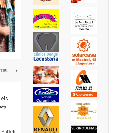
grau
 els
eta.
Butlletí