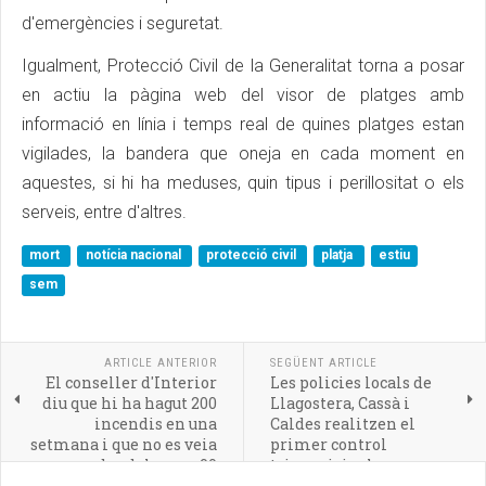
d'emergències i seguretat.
Igualment, Protecció Civil de la Generalitat torna a posar
en actiu la pàgina web del visor de platges amb
informació en línia i temps real de quines platges estan
vigilades, la bandera que oneja en cada moment en
aquestes, si hi ha meduses, quin tipus i perillositat o els
serveis, entre d'altres.
mort
notícia nacional
protecció civil
platja
estiu
sem
ARTICLE ANTERIOR
SEGÜENT ARTICLE
El conseller d'Interior
Les policies locals de
diu que hi ha hagut 200
Llagostera, Cassà i
incendis en una
Caldes realitzen el
setmana i que no es veia
primer control
des dels anys 90
trimunicipal