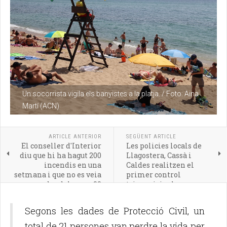
Un socorrista vigila els banyistes a la platja. / Foto: Aina
Martí (ACN)
ARTICLE ANTERIOR
SEGÜENT ARTICLE
El conseller d'Interior
Les policies locals de
diu que hi ha hagut 200
Llagostera, Cassà i
incendis en una
Caldes realitzen el
setmana i que no es veia
primer control
des dels anys 90
trimunicipal
Segons les dades de Protecció Civil, un
total de 21 persones van perdre la vida per