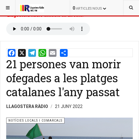
ESTÀS AQUÍ:
INICI
NOTÍCIES
0
ARTICLES NOUS
Llagostera Ràdio emissió en directe:
21 persones van morir
Email
Share
ofegades a les platges
catalanes l'any passat
LLAGOSTERA RÀDIO
21 JUNY 2022
NOTÍCIES LOCALS I COMARCALS