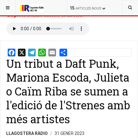
ESTÀS AQUÍ:
INICI
NOTÍCIES
15
ARTICLES NOUS
Llagostera Ràdio emissió en directe:
Un tribut a Daft Punk,
Email
Share
Mariona Escoda, Julieta
o Caïm Riba se sumen a
l'edició de l'Strenes amb
més artistes
LLAGOSTERA RÀDIO
31 GENER 2023