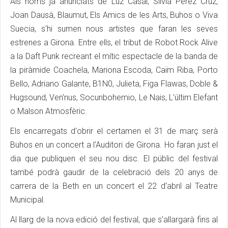
Als noms ja anunciats de Luz Casal, Sílvia Pérez Cruz,
Joan Dausà, Blaumut, Els Amics de les Arts, Buhos o Viva
Suecia, s'hi sumen nous artistes que faran les seves
estrenes a Girona. Entre ells, el tribut de Robot Rock Alive
a la Daft Punk recreant el mític espectacle de la banda de
la piràmide Coachela, Mariona Escoda, Caïm Riba, Porto
Bello, Adriano Galante, B1N0, Julieta, Figa Flawas, Doble &
Hugsound, Ven'nus, Socunbohemio, Le Nais, L'últim Elefant
o Malson Atmosfèric.
Els encarregats d'obrir el certamen el 31 de març serà
Buhos en un concert a l'Auditori de Girona. Ho faran just el
dia que publiquen el seu nou disc. El públic del festival
també podrà gaudir de la celebració dels 20 anys de
carrera de la Beth en un concert el 22 d'abril al Teatre
Municipal.
Al llarg de la nova edició del festival, que s'allargarà fins al