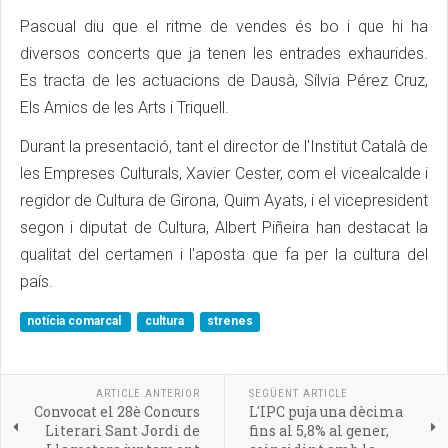
Pascual diu que el ritme de vendes és bo i que hi ha
diversos concerts que ja tenen les entrades exhaurides.
Es tracta de les actuacions de Dausà, Sílvia Pérez Cruz,
Els Amics de les Arts i Triquell.
Durant la presentació, tant el director de l'Institut Català de
les Empreses Culturals, Xavier Cester, com el vicealcalde i
regidor de Cultura de Girona, Quim Ayats, i el vicepresident
segon i diputat de Cultura, Albert Piñeira han destacat la
qualitat del certamen i l'aposta que fa per la cultura del
país.
notícia comarcal
cultura
strenes
ARTICLE ANTERIOR
SEGÜENT ARTICLE
Convocat el 28è Concurs
L'IPC puja una dècima
Literari Sant Jordi de
fins al 5,8% al gener,