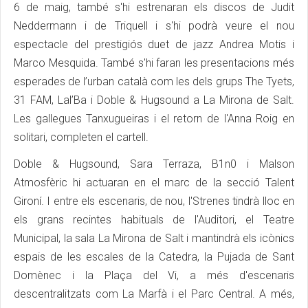
6 de maig, també s'hi estrenaran els discos de Judit
Neddermann i de Triquell i s'hi podrà veure el nou
espectacle del prestigiós duet de jazz Andrea Motis i
Marco Mesquida. També s'hi faran les presentacions més
esperades de l’urban català com les dels grups The Tyets,
31 FAM, Lal’Ba i Doble & Hugsound a La Mirona de Salt.
Les gallegues Tanxugueiras i el retorn de l'Anna Roig en
solitari, completen el cartell.
Doble & Hugsound, Sara Terraza, B1n0 i Malson
Atmosfèric hi actuaran en el marc de la secció Talent
Gironí. I entre els escenaris, de nou, l'Strenes tindrà lloc en
els grans recintes habituals de l'Auditori, el Teatre
Municipal, la sala La Mirona de Salt i mantindrà els icònics
espais de les escales de la Catedra, la Pujada de Sant
Domènec i la Plaça del Vi, a més d'escenaris
descentralitzats com La Marfà i el Parc Central. A més,