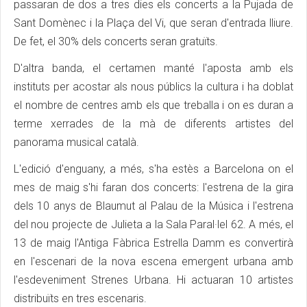
passaran de dos a tres dies els concerts a la Pujada de
Sant Domènec i la Plaça del Vi, que seran d'entrada lliure.
De fet, el 30% dels concerts seran gratuïts.
D'altra banda, el certamen manté l'aposta amb els
instituts per acostar als nous públics la cultura i ha doblat
el nombre de centres amb els que treballa i on es duran a
terme xerrades de la mà de diferents artistes del
panorama musical català.
L'edició d'enguany, a més, s'ha estès a Barcelona on el
mes de maig s'hi faran dos concerts: l'estrena de la gira
dels 10 anys de Blaumut al Palau de la Música i l'estrena
del nou projecte de Julieta a la Sala Paral·lel 62. A més, el
13 de maig l'Antiga Fàbrica Estrella Damm es convertirà
en l'escenari de la nova escena emergent urbana amb
l'esdeveniment Strenes Urbana. Hi actuaran 10 artistes
distribuïts en tres escenaris.