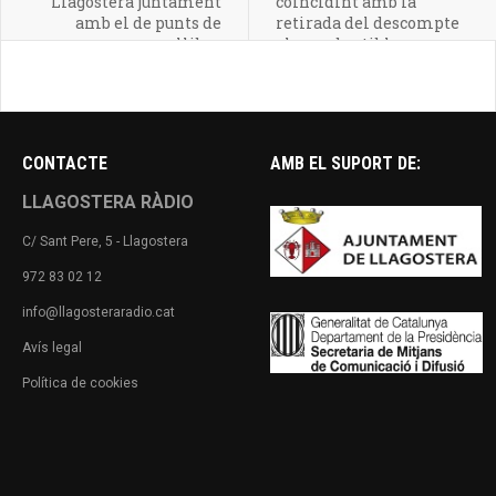
Llagostera juntament
coincidint amb la
amb el de punts de
retirada del descompte
llibre
als combustibles
CONTACTE
AMB EL SUPORT DE:
LLAGOSTERA RÀDIO
C/ Sant Pere, 5 - Llagostera
972 83 02 12
info@llagosteraradio.cat
Avís legal
Política de cookies