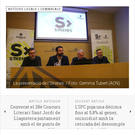
NOTÍCIES LOCALS I COMARCALS
La presentació de l'Strenes. / Foto: Gemma Tubert (ACN)
ARTICLE ANTERIOR
SEGÜENT ARTICLE
Convocat el 28è Concurs
L'IPC puja una dècima
Literari Sant Jordi de
fins al 5,8% al gener,
Llagostera juntament
coincidint amb la
amb el de punts de
retirada del descompte
llibre
als combustibles