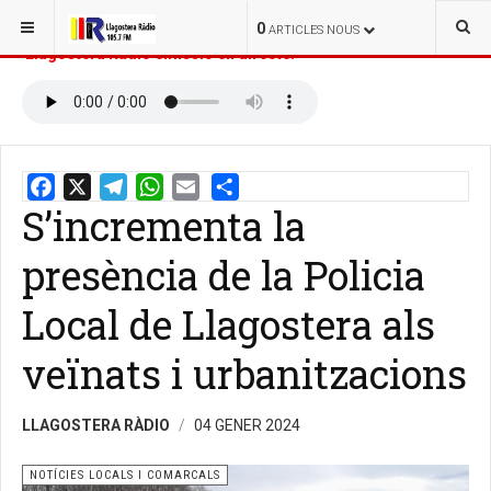
ESTÀS AQUÍ:
INICI
NOTÍCIES
0
ARTICLES NOUS
Llagostera Ràdio emissió en directe:
S’incrementa la
Email
Share
presència de la Policia
Local de Llagostera als
veïnats i urbanitzacions
LLAGOSTERA RÀDIO
04 GENER 2024
NOTÍCIES LOCALS I COMARCALS