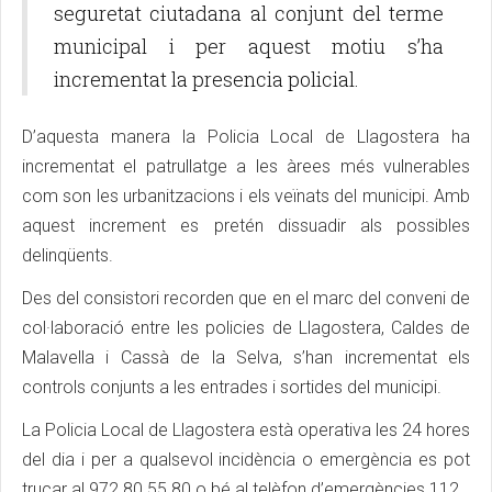
seguretat ciutadana al conjunt del terme
municipal i per aquest motiu s’ha
incrementat la presencia policial.
D’aquesta manera la Policia Local de Llagostera ha
incrementat el patrullatge a les àrees més vulnerables
com son les urbanitzacions i els veïnats del municipi. Amb
aquest increment es pretén dissuadir als possibles
delinqüents.
Des del consistori recorden que en el marc del conveni de
col·laboració entre les policies de Llagostera, Caldes de
Malavella i Cassà de la Selva, s’han incrementat els
controls conjunts a les entrades i sortides del municipi.
La Policia Local de Llagostera està operativa les 24 hores
del dia i per a qualsevol incidència o emergència es pot
trucar al 972 80 55 80 o bé al telèfon d’emergències 112.