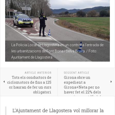
La Policia Local de Llagostera en un control a l'entrada de
les urbanitzacions de Font Bona i Selva Brava. / Foto:
Ajuntament de Llagostera
ARTICLE ANTERIOR
SEGÜENT ARTICLE
Tots els conductors de
Girona obre un
ciclomotors de fins a 125
expedient a
cc hauran de fer un curs
Girona+Neta per no
obligatori
haver fet el 22% dels
serveis aquest Nadal
L’Ajuntament de Llagostera vol millorar la