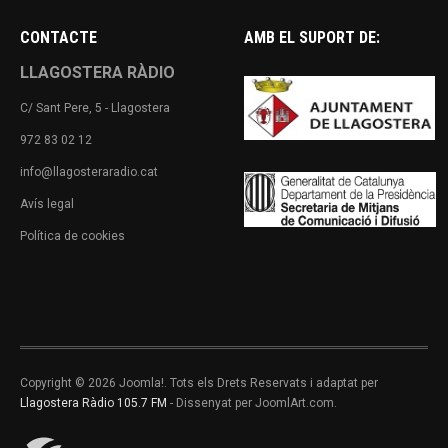
CONTACTE
AMB EL SUPORT DE:
LLAGOSTERA RÀDIO
C/ Sant Pere, 5 - Llagostera
972 83 02 12
info@llagosteraradio.cat
Avís legal
Política de cookies
Copyright © 2026 Joomla!. Tots els Drets Reservats i adaptat per
Llagostera Ràdio 105.7 FM
- Dissenyat per JoomlArt.com.