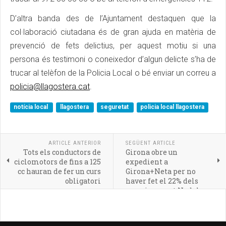
D’altra banda des de l’Ajuntament destaquen que la
col·laboració ciutadana és de gran ajuda en matèria de
prevenció de fets delictius, per aquest motiu si una
persona és testimoni o coneixedor d’algun delicte s’ha de
trucar al telèfon de la Policia Local o bé enviar un correu a
policia@llagostera.cat
.
notícia local
llagostera
seguretat
policia local llagostera
ARTICLE ANTERIOR
SEGÜENT ARTICLE
Tots els conductors de
Girona obre un
ciclomotors de fins a 125
expedient a
cc hauran de fer un curs
Girona+Neta per no
obligatori
haver fet el 22% dels
serveis aquest Nadal