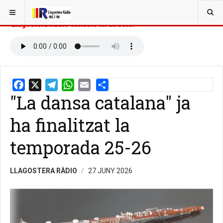
ESTÀS AQUÍ:
INICI
NOTÍCIES
NOTÍCIES LLAGOSTERA RÀDIO
Llagostera Ràdio emissió en directe:
"La dansa catalana" ja
Email
Share
ha finalitzat la
temporada 25-26
LLAGOSTERA RÀDIO
27 JUNY 2026