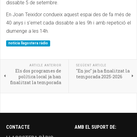
dissabte 5 de setembre.
En Joan Teixidor condueix aquest espai des de fa més de
40 anys i s'emet cada dissabte a les 9h i amb repetició el
diumenge a les 14h.
notícia llagostera ràdio
ARTICLE ANTERIOR
SEGÜENT ARTICLE
Els dos programes de
"En joc" ja ha finalitzat la
política local ja han
temporada 2025-2026
finalitzat la temporada
CONTACTE
AMB EL SUPORT DE: