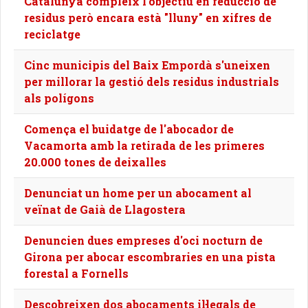
Catalunya compleix l'objectiu en reducció de
residus però encara està "lluny" en xifres de
reciclatge
Cinc municipis del Baix Empordà s'uneixen
per millorar la gestió dels residus industrials
als polígons
Comença el buidatge de l'abocador de
Vacamorta amb la retirada de les primeres
20.000 tones de deixalles
Denunciat un home per un abocament al
veïnat de Gaià de Llagostera
Denuncien dues empreses d'oci nocturn de
Girona per abocar escombraries en una pista
forestal a Fornells
Descobreixen dos abocaments il·legals de